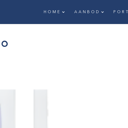
HOME
AANBOD
POR
go